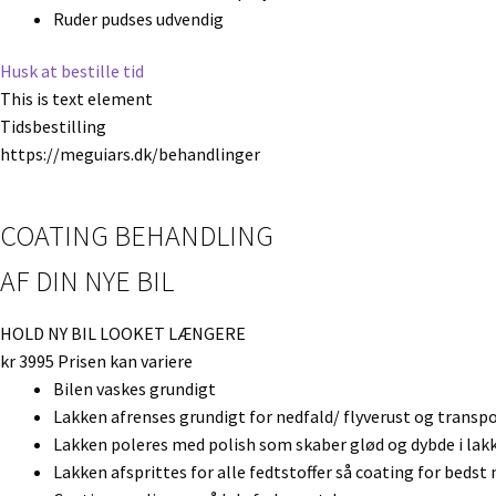
Ruder pudses udvendig
Husk at bestille tid
This is text element
Tidsbestilling
https://meguiars.dk/behandlinger
COATING BEHANDLING
AF DIN NYE BIL
HOLD NY BIL LOOKET LÆNGERE
kr
3995
Prisen kan variere
Bilen vaskes grundigt
Lakken afrenses grundigt for nedfald/ flyverust og transp
Lakken poleres med polish som skaber glød og dybde i lakk
Lakken afsprittes for alle fedtstoffer så coating for beds