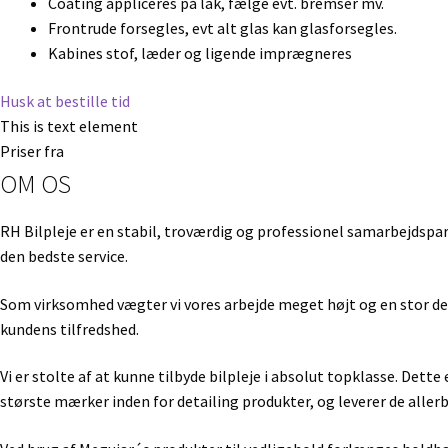
Coating appliceres på lak, fælge evt. bremser mv.
Frontrude forsegles, evt alt glas kan glasforsegles.
Kabines stof, læder og ligende imprægneres
Husk at bestille tid
This is text element
Priser fra
OM OS
RH Bilpleje er en stabil, troværdig og professionel samarbejdspart
den bedste service.
Som virksomhed vægter vi vores arbejde meget højt og en stor del 
kundens tilfredshed.
Vi er stolte af at kunne tilbyde bilpleje i absolut topklasse. Det
største mærker inden for detailing produkter, og leverer de alle