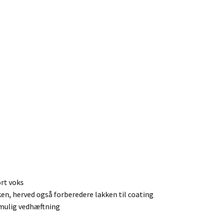
ort voks
en, herved også forberedere lakken til coating
t mulig vedhæftning