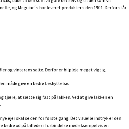
cks, både til den som vil gøre det selv og til den som vil
nelle, og Meguiar´s har leveret produkter siden 1901. Derfor står
ler og vinterens salte. Derfor er bilpleje meget vigtig.
å den måde give en bedre beskyttelse.
og tjære, at sætte sig fast på lakken. Ved at give lakken en
.
ye ejer skal se den for første gang. Det visuelle indtryk er den
e bedre ud på billeder i forbindelse med eksempelvis en