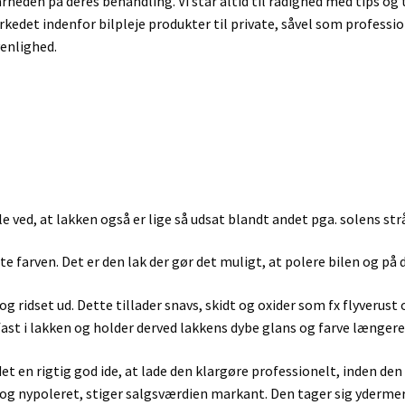
den på deres behandling. Vi står altid til rådighed med tips og tri
edet indenfor bilpleje produkter til private, såvel som professio
venlighed.
e ved, at lakken også er lige så udsat blandt andet pga. solens strå
tte farven. Det er den lak der gør det muligt, at polere bilen og p
g ridset ud. Dette tillader snavs, skidt og oxider som fx flyverust 
 fast i lakken og holder derved lakkens dybe glans og farve længere
t en rigtig god ide, at lade den klargøre professionelt, inden den n
 og nypoleret, stiger salgsværdien markant. Den tager sig ydermer