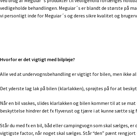
Ved brug af Meguiar´s produkter til vedligehold forlænges holdbarhe
vedligeholde behandlingen. Meguiar´s er blandt de største på mark
vi personligt inde for Meguiar´s og deres sikre kvalitet og bruger
Hvorfor er det vigtigt med bilpleje?
Alle ved at undervognsbehandling er vigtigt for bilen, men ikke all
Det yderste lag lak på bilen (klarlakken), sprøjtes på for at besky
Når en bil vaskes, slides klarlakken og bilen kommer til at se mat o
beskyttelse hindrer det fx flyverust og tjære i at kunne sætte sig
Står du med fx en bil, båd eller campingvogn som skal sælges, er de
vigtigste factor, når noget skal sælges. Står “den” pænt rengjort