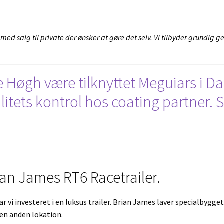
d salg til private der ønsker at gøre det selv. Vi tilbyder grundig 
ne Høgh være tilknyttet Meguiars i 
valitets kontrol hos coating partne
ian James RT6 Racetrailer.
r vi investeret i en luksus trailer. Brian James laver specialbygget 
 en anden lokation.