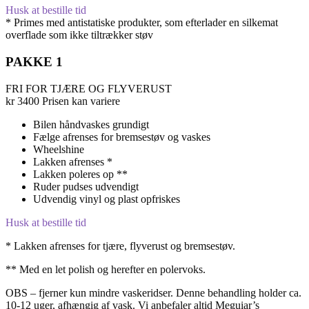
Husk at bestille tid
* Primes med antistatiske produkter, som efterlader en silkemat
overflade som ikke tiltrækker støv
PAKKE 1
FRI FOR TJÆRE OG FLYVERUST
kr
3400
Prisen kan variere
Bilen håndvaskes grundigt
Fælge afrenses for bremsestøv og vaskes
Wheelshine
Lakken afrenses *
Lakken poleres op **
Ruder pudses udvendigt
Udvendig vinyl og plast opfriskes
Husk at bestille tid
* Lakken afrenses for tjære, flyverust og bremsestøv.
** Med en let polish og herefter en polervoks.
OBS – fjerner kun mindre vaskeridser. Denne behandling holder ca.
10-12 uger, afhængig af vask. Vi anbefaler altid Meguiar’s