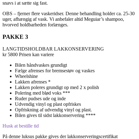
snavs i at sætte sig fast.
OBS – fjerner flere vaskeridser. Denne behandling holder ca. 25-30
uger, afhængig af vask. Vi anbefaler altid Meguiar’s shampoo,
hvorved holdbarheden forlænges.
PAKKE 3
LANGTIDSHOLDBAR LAKKONSERVERING
kr
5800
Prisen kan variere
Bilen håndvaskes grundigt
Fælge afrenses for bremsestøv og vaskes
Wheelshine
Lakken afrenses *
Lakken poleres grundigt op med 2 x polish
Polering med blød voks ***
Ruder pudses ude og inde
Udvendig vinyl og plast opfriskes
Opfriskning af udvendig vinyl og plast.
Bilen gives til sidst lakkonservering ****
Husk at bestille tid
På denne luksus pakke gives der lakkonserveringscertifikat