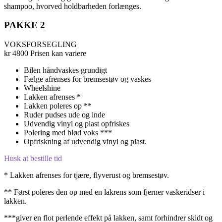
shampoo, hvorved holdbarheden forlænges.
PAKKE 2
VOKSFORSEGLING
kr
4800
Prisen kan variere
Bilen håndvaskes grundigt
Fælge afrenses for bremsestøv og vaskes
Wheelshine
Lakken afrenses *
Lakken poleres op **
Ruder pudses ude og inde
Udvendig vinyl og plast opfriskes
Polering med blød voks ***
Opfriskning af udvendig vinyl og plast.
Husk at bestille tid
* Lakken afrenses for tjære, flyverust og bremsestøv.
** Først poleres den op med en lakrens som fjerner vaskeridser i
lakken.
***giver en flot perlende effekt på lakken, samt forhindrer skidt og